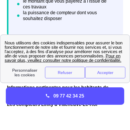
Quelques semaines plus tard, Enedis vous envoie sa
réponse avec une proposition que vous pouvez
accepter ou non
; si votre réponse est positive, les
travaux de raccordement au réseau le Villeneuvois
débutent.
Informations pertinentes pour les habitants de
Villeneuve-Le-Roi
09 77 42 34 25
Les compteurs Linky à Villeneuve-Le-Roi
Il est d'abord légitime, pour les Villeneuvois et
Villeneuvoises, de comprendre ce que cache le terme
compteur Linky. Ce dernier est le nouveau compteur