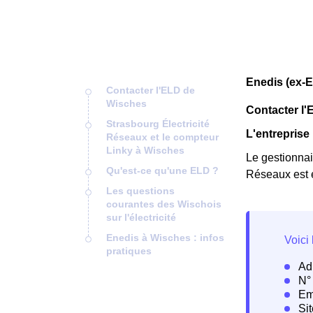
Enedis (ex-
Contacter l'ELD de
Wisches
Contacter l
Strasbourg Électricité
L'entreprise 
Réseaux et le compteur
Linky à Wisches
Le gestionnai
Qu'est-ce qu'une ELD ?
Réseaux est 
Les questions
courantes des Wischois
sur l'électricité
Enedis à Wisches : infos
pratiques