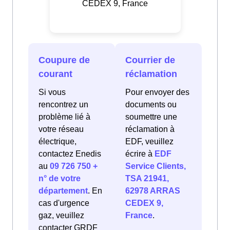
CEDEX 9, France
Coupure de
Courrier de
courant
réclamation
Si vous
Pour envoyer des
rencontrez un
documents ou
problème lié à
soumettre une
votre réseau
réclamation à
électrique,
EDF, veuillez
contactez Enedis
écrire à
EDF
au
09 726 750 +
Service Clients,
n° de votre
TSA 21941,
département
. En
62978 ARRAS
cas d'urgence
CEDEX 9,
gaz, veuillez
France
.
contacter GRDF