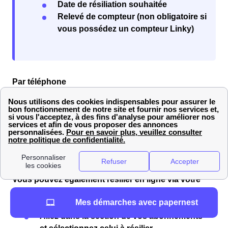
Date de résiliation souhaitée
Relevé de compteur (non obligatoire si
vous possédez un compteur Linky)
Par téléphone
Pour résilier par téléphone, contactez le
service
client Engie
au
09.73.76.46.78
, du lundi au samedi de
08h00 à 21h00 et le dimanche de 10h00 à 18h00
(numéro gratuit). Les conseillers vous assisteront
dans vos démarches pour votre logement à Allaines
(80200).
En ligne
Vous pouvez également résilier en ligne via votre
espace client sur le site Engie. Suivez ces étapes :
Mes démarches avec papernest
Accédez à “Mon espace client”.
Allez dans la section de vos abonnements