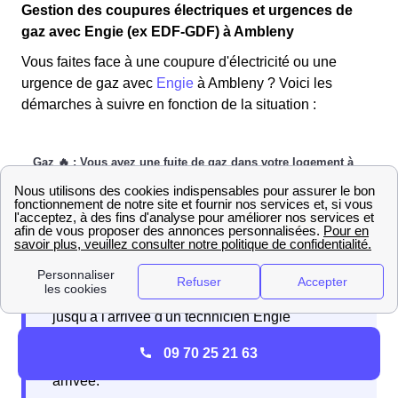
Gestion des coupures électriques et urgences de
gaz avec Engie (ex EDF-GDF) à Ambleny
Vous faites face à une coupure d'électricité ou une
urgence de gaz avec
Engie
à Ambleny ? Voici les
démarches à suivre en fonction de la situation :
Si vous faites face à une fuite de gaz dans votre
logement à Ambleny, suivez simplement les étapes
suivantes :
Étape 1 :
Pour commencer,
ouvrez toutes
les fenêtres de votre domicile
l'Amblenois afin de
En cas d'intervention, vous devrez patienter
ventiler les lieux.
Étape 2 :
Pensez à
couper le gaz
jusqu'à l'arrivée d'un technicien Engie
pour éviter tout danger potentiel dans votre habitation.
disponible Picardie. L'opérateur vous fournira
Étape 3 :
Ne manipulez aucun appareil électrique à
09 70 25 21 63
des consignes à suivre en attendant son
Ambleny, y compris votre téléphone, pour éviter un
arrivée.
incendie. Après avoir effectué ces étapes, les