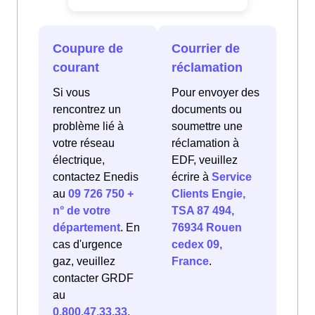
Coupure de
Courrier de
courant
réclamation
Si vous
Pour envoyer des
rencontrez un
documents ou
problème lié à
soumettre une
votre réseau
réclamation à
électrique,
EDF, veuillez
contactez Enedis
écrire à
Service
au
09 726 750 +
Clients Engie,
n° de votre
TSA 87 494,
département
. En
76934 Rouen
cas d'urgence
cedex 09,
gaz, veuillez
France
.
contacter GRDF
au
0.800.47.33.33
.