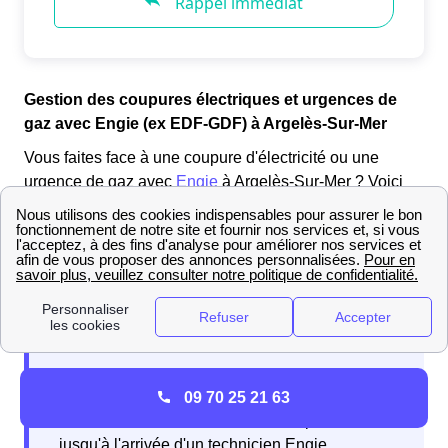
Gestion des coupures électriques et urgences de
gaz avec Engie (ex EDF-GDF) à Argelès-Sur-Mer
Vous faites face à une coupure d'électricité ou une
urgence de gaz avec
Engie
à Argelès-Sur-Mer ? Voici
les démarches à suivre en fonction de la situation :
Si vous faites face à une fuite de gaz dans votre
logement à Argelès-Sur-Mer, suivez simplement les
étapes suivantes :
Étape 1 :
Pour commencer,
ouvrez
09 70 25 21 63
toutes les fenêtres de votre domicile
l'Argelésien afin
En cas d'intervention, vous devrez patienter
de ventiler les lieux.
Étape 2 :
Pensez à
couper le gaz
jusqu'à l'arrivée d'un technicien Engie