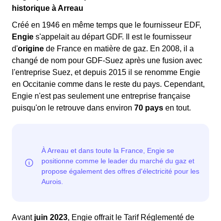
historique à Arreau
Enedis
.
Créé en 1946 en même temps que le fournisseur EDF,
Engie
s'appelait au départ GDF. Il est le fournisseur
En cas d'intervention, vous devrez patienter
d'
origine
de France en matière de gaz. En 2008, il a
jusqu'à l'arrivée d'un technicien Engie
changé de nom pour GDF-Suez après une fusion avec
disponible Midi-Pyrénées. L'opérateur vous
l'entreprise Suez, et depuis 2015 il se renomme Engie
fournira des consignes à suivre en attendant
en Occitanie comme dans le reste du pays. Cependant,
son arrivée.
Engie n'est pas seulement une entreprise française
puisqu'on le retrouve dans environ
70 pays
en tout.
Les coupures d'électricité peuvent être causées par
une
facture impayée auprès de votre
fournisseur
. Ce dernier a le droit de demander la
réduction
ou la
suspension
de votre
approvisionnement en énergie en cas de non-
paiement suite à plusieurs rappels. Dans ce cas, il
faudra contacter directement le service client de
votre fournisseur pour connaître les démarches à
Avant
juin 2023
, Engie offrait le Tarif Réglementé de