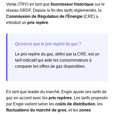
suivre.
Vente (TRV) en tant que
fournisseur historique
sur le
Une
surcharge électrique
peut également être la
réseau GRDF. Depuis la fin des tarifs réglementés, la
cause de la coupure, souvent due à un trop grand
Commission de Régulation de l'Énergie
(CRE) a
nombre d'appareils branchés en même temps ou à
introduit un
prix repère
.
une prise défectueuse.
Le prix repère du gaz, défini par la CRE, est un
tarif indicatif qui aide les consommateurs à
comparer les offres de gaz disponibles.
En tant que leader du marché, Engie ajuste ses tarifs de
gaz en accord avec les
prix repères
. Les tarifs proposés
par Engie varient selon les
coûts de distribution
, les
fluctuations du marché de gros
, et les
zones