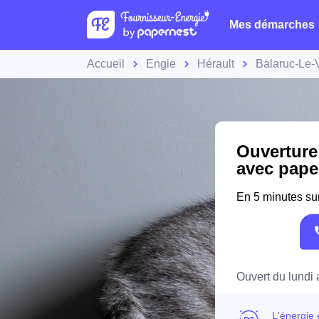
Mes démarches
Accueil
Engie
Hérault
Balaruc-Le-