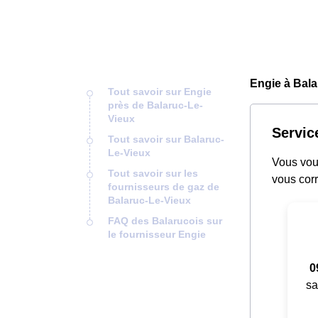
Engie à Bala
Tout savoir sur Engie
près de Balaruc-Le-
Vieux
Servic
Tout savoir sur Balaruc-
Le-Vieux
Vous vous
Tout savoir sur les
vous corr
fournisseurs de gaz de
Balaruc-Le-Vieux
FAQ des Balarucois sur
le fournisseur Engie
0
sa