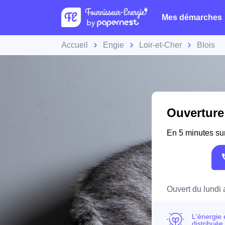
Mes démarches
Accueil
Engie
Loir-et-Cher
Blois