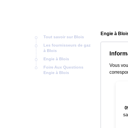
Engie à Bloi
Tout savoir sur Blois
Les fournisseurs de gaz
à Blois
Inform
Engie à Blois
Vous vous
Foire Aux Questions
correspon
Engie à Blois
0
sa