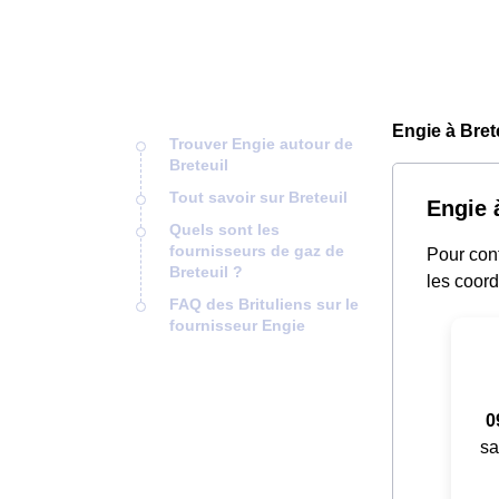
Engie à Bret
Trouver Engie autour de
Breteuil
Tout savoir sur Breteuil
Engie à
Quels sont les
fournisseurs de gaz de
Pour cont
Breteuil ?
les coor
FAQ des Brituliens sur le
fournisseur Engie
0
sa