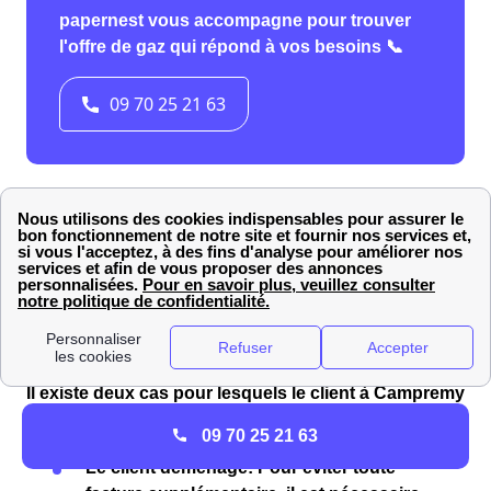
Résilier son contrat Engie (ex EDF-GDF) à
Campremy
Il existe deux cas pour lesquels le client
à Campremy
(60480)
est amené à résilier son contrat Engie:
09 70 25 21 63
Le client
déménage
: Pour éviter toute