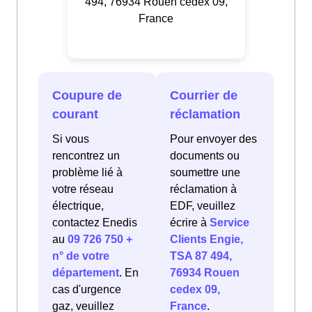
494, 76934 Rouen cedex 09,
France
Coupure de
Courrier de
courant
réclamation
Si vous
Pour envoyer des
rencontrez un
documents ou
problème lié à
soumettre une
votre réseau
réclamation à
électrique,
EDF, veuillez
contactez Enedis
écrire à
Service
au
09 726 750 +
Clients Engie,
n° de votre
TSA 87 494,
département
. En
76934 Rouen
cas d'urgence
cedex 09,
gaz, veuillez
France
.