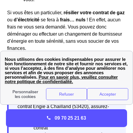
Si vous êtes un particulier,
résilier votre contrat de gaz
ou
d’électricité
se fera à
frais… nuls
! En effet, aucun
frais ne vous sera demandé. Vous pouvez donc
déménager ou effectuer un changement de fournisseur
d’énergie en toute sérénité, sans vous soucier de vos
finances.
Il y a plusieurs étapes à suivre pour mettre fin à un
contrat Engie à Chailland.
Avant de procéder à la résiliation de votre
contrat Engie à Chailland (53420), assurez-
vous de disposer des informations suivantes :
09 70 25 21 63
Adresse et coordonnées du titulaire du
contrat