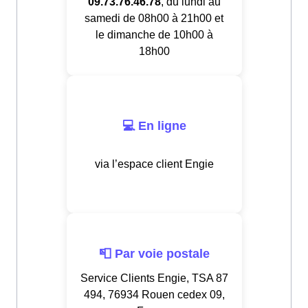
09.73.76.46.78
, du lundi au
samedi de 08h00 à 21h00 et
le dimanche de 10h00 à
18h00
💻 En ligne
via l’espace client Engie
📮 Par voie postale
Service Clients Engie, TSA 87
494, 76934 Rouen cedex 09,