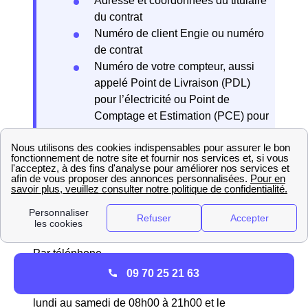
Adresse et coordonnées du titulaire
du contrat
Numéro de client Engie ou numéro
de contrat
Numéro de votre compteur, aussi
appelé Point de Livraison (PDL)
pour l’électricité ou Point de
Comptage et Estimation (PCE) pour
le gaz
Date de résiliation souhaitée
Relevé de compteur (facultatif si
vous disposez d’un compteur Linky)
Par téléphone
Pour résilier par téléphone, appelez le
service
09 70 25 21 63
client Engie
au
09.73.76.46.78
, disponible du
lundi au samedi de 08h00 à 21h00 et le