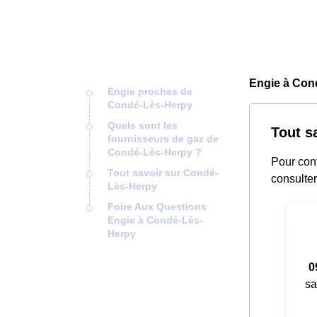
Engie à Con
Engie proches de
Condé-Lès-Herpy
Quels sont les
Tout s
fournisseurs de gaz de
Condé-Lès-Herpy ?
Pour cont
Tout savoir sur Condé-
consulter
Lès-Herpy
Foire Aux Questions
Engie à Condé-Lès-
Herpy
0
sa