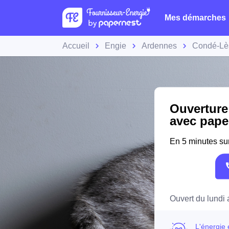
Mes démarches
Accueil
Engie
Ardennes
Condé-Lè