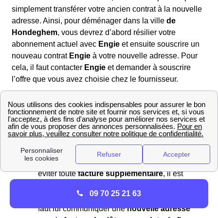
simplement transférer votre ancien contrat à la nouvelle
adresse. Ainsi, pour déménager dans la ville
de
Hondeghem
, vous devrez d’abord résilier votre
abonnement actuel avec
Engie
et ensuite souscrire un
nouveau contrat
Engie
à votre nouvelle adresse. Pour
cela, il faut contacter
Engie
et demander à souscrire
l’offre que vous avez choisie chez le fournisseur.
Résilier son contrat Engie (ex EDF-GDF) à
Hondeghem : mode d'emploi
Le client
à Hondeghem (59190)
est amené à résilier
son contrat Engie dans deux cas:
Dans le cadre d'un
déménagement
: Pour
éviter toute
facture supplémentaire
, il est
nécessaire de
contacter l’ancien
09 70 25 21 63
fournisseur
pour le prévenir de son départ. Il
faut lui communiquer une
nouvelle adresse