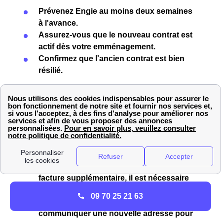
Prévenez Engie au moins deux semaines
à l'avance.
Assurez-vous que
le nouveau contrat
est
actif dès votre emménagement.
Confirmez que l'ancien contrat est bien
résilié.
Résilier son contrat Engie (ex EDF-GDF) à La
Jubaudière
Il existe deux cas pour lesquels le client
à La
Jubaudière (49510)
est amené à résilier son contrat
Engie:
Le client
déménage
: Pour éviter toute
facture supplémentaire
, il est nécessaire
de
contacter l’ancien fournisseur
pour le
09 70 25 21 63
prévenir de son départ. Il faut lui
communiquer une
nouvelle adresse
pour