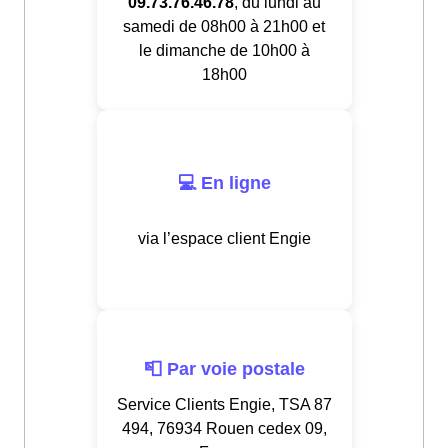
09.73.76.46.78
, du lundi au
samedi de 08h00 à 21h00 et
le dimanche de 10h00 à
18h00
💻 En ligne
via l’espace client Engie
📮 Par voie postale
Service Clients Engie, TSA 87
494, 76934 Rouen cedex 09,