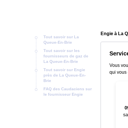
Engie à La Q
Tout savoir sur La
Queue-En-Brie
Tout savoir sur les
Servic
fournisseurs de gaz de
La Queue-En-Brie
Vous vous
Tout savoir sur Engie
qui vous 
près de La Queue-En-
Brie
FAQ des Caudaciens sur
le fournisseur Engie
0
sa