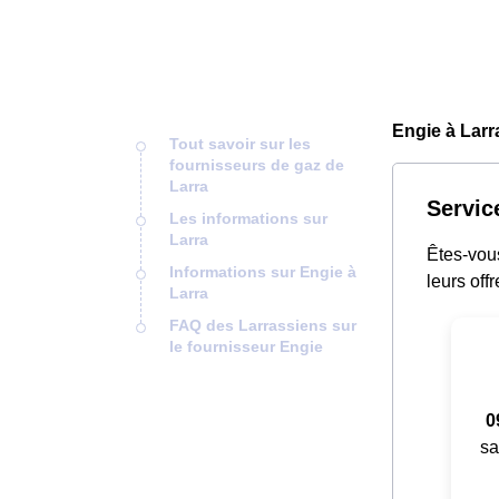
Engie à Larr
Tout savoir sur les
fournisseurs de gaz de
Larra
Servic
Les informations sur
Larra
Êtes-vous
Informations sur Engie à
leurs offr
Larra
FAQ des Larrassiens sur
le fournisseur Engie
0
sa