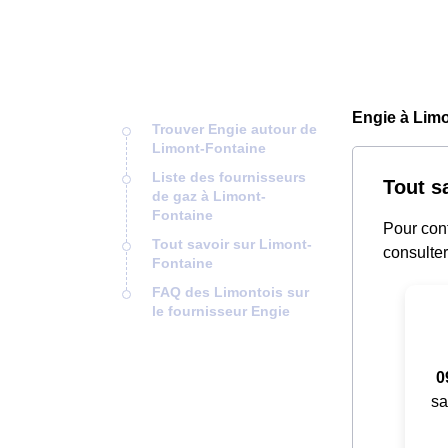
Engie à Limo
Trouver Engie autour de
Limont-Fontaine
Liste des fournisseurs
Tout s
de gaz à Limont-
Fontaine
Pour cont
Tout savoir sur Limont-
consulter
Fontaine
FAQ des Limontois sur
le fournisseur Engie
0
sa