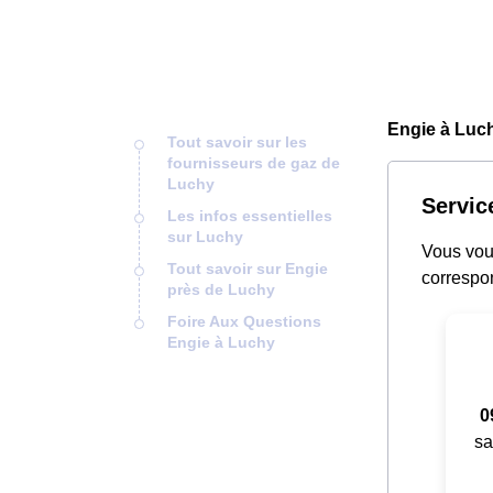
Engie à Luch
Tout savoir sur les
fournisseurs de gaz de
Luchy
Servic
Les infos essentielles
sur Luchy
Vous vous
Tout savoir sur Engie
correspon
près de Luchy
Foire Aux Questions
Engie à Luchy
0
sa