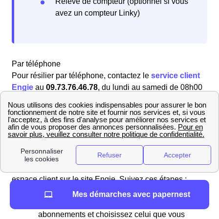
Relevé de compteur (optionnel si vous
avez un compteur Linky)
Par téléphone
Pour résilier par téléphone, contactez le
service client
Engie
au
09.73.76.46.78
, du lundi au samedi de 08h00
à 21h00 et le dimanche de 10h00 à 18h00 (numéro
gratuit). Les conseillers vous assisteront dans vos
démarches pour votre logement à Mantes-La-Ville
(78711).
En ligne
Vous pouvez également résilier en ligne via votre
espace client sur le site Engie. Suivez ces étapes :
Connectez-vous à "Mon espace client".
Mes démarches avec papernest
Rendez-vous dans la section de vos
abonnements et choisissez celui que vous