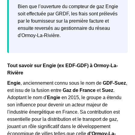
Bien que l’ouverture du compteur de gaz Engie
Lorsque le gaz n’a pas été coupé dans le logement, la
soit effectuée par GRDF, les frais sont prélevés
venue d’un technicien n’est pas nécessaire. Cependant,
par le fournisseur sur la première facture et
il faut être réactif pour prévenir le plus tôt possible son
ensuite reversés au gestionnaire du réseau
fournisseur de son arrivée dans le logement et ainsi
d'Ormoy-La-Rivière.
éviter une coupure de gaz
ou de faire payer sa
consommation d’énergie à l’ancien locataire.
Tout savoir sur Engie (ex EDF-GDF) à Ormoy-La-
Rivière
Engie
, anciennement connu sous le nom de
GDF-Suez
,
est issu de la fusion entre
Gaz de France
et
Suez
.
Adoptant le nom d'
Engie
en 2015, le groupe a étendu
son influence pour devenir un acteur majeur de
l'industrie énergétique en France. Sa contribution est
essentielle pour la distribution et le transport de gaz,
jouant un rôle significatif dans le développement
économique de villes telles que celle
d'Ormoy-La-