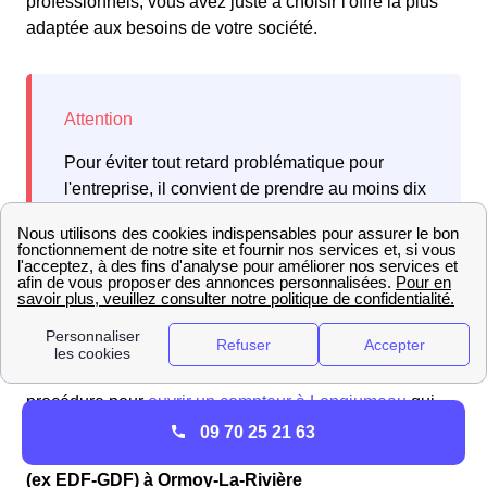
professionnels, vous avez juste à choisir l'offre la plus
adaptée aux besoins de votre société.
Pour éviter tout retard problématique pour
l'entreprise, il convient de prendre au moins dix
jours d'avance avant de contacter votre
fournisseur à Ormoy-La-Rivière.
Faites une comparaison des informations entre Ormoy-
La-Rivière et les villes environnantes. Examinez la
procédure pour
ouvrir un compteur à Longjumeau
qui
est une ville à proximité.
09 70 25 21 63
Coupures d'électricité et urgences gaz avec Engie
(ex EDF-GDF) à Ormoy-La-Rivière