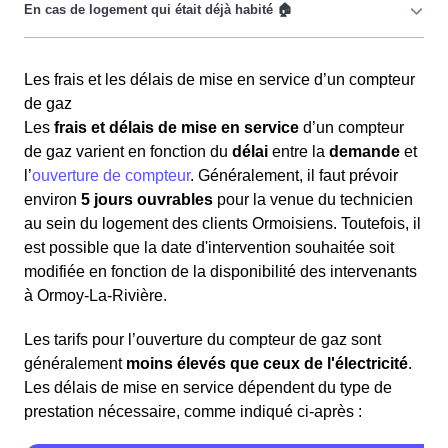
les Ormoisiens doivent tout d’abord
raccorder
leur
logement au réseau de distribution d’électricité.
Il est nécessaire de
mettre le compteur de gaz à son
Il convient de contacter
GRDF
pour connecter sa maison
Les frais et les délais de mise en service d’un compteur
nom
par la souscription à un contrat d’énergie auprès
à Ormoy-La-Rivière au réseau de gaz naturel (gaz de
de gaz
d’un fournisseur lorsque le client d'Ormoy-La-Rivière
ville). Le délai de raccordement dépend de la
Les
frais et délais de mise en service
d’un compteur
(91150) emménage dans un logement déjà occupé
complexité des travaux
et de la
durée
nécessaire pour
de gaz varient en fonction du
délai
entre la
demande
et
précédemment. Cette démarche est nécessaire même si
obtenir les autorisations administratives locales, pouvant
l’
ouverture de compteur
. Généralement, il faut prévoir
le gaz n'a pas été coupé. Cette
procédure obligatoire
atteindre
2 mois
. Après le raccordement, si l'installation
environ
5 jours ouvrables
pour la venue du technicien
implique la
souscription
d'un
abonnement de gaz
afin
intérieure est certifiée conforme au gaz, les clients
au sein du logement des clients Ormoisiens. Toutefois, il
de bénéficier de cette énergie.
Ormoisiens peuvent demander à un technicien de
est possible que la date d'intervention souhaitée soit
GRDF de mettre en service le gaz en souscrivant un
modifiée en fonction de la disponibilité des intervenants
Quand le gaz a été coupé, il faut suivre différentes
contrat avec le fournisseur de son choix disponible à
à Ormoy-La-Rivière.
étapes :
Ormoy-La-Rivière.
Les tarifs pour l’ouverture du compteur de gaz sont
Sélectionner un fournisseur de gaz
généralement
moins élevés que ceux de l'électricité
.
Contacter le fournisseur pour souscrire un contrat de
Les délais de mise en service dépendent du type de
gaz et planifier le rendez-vous pour la mise en
prestation nécessaire, comme indiqué ci-après :
service du gaz
Le gestionnaire de réseau de gaz,
GRDF
, est
Choisir une date pour la venue du technicien