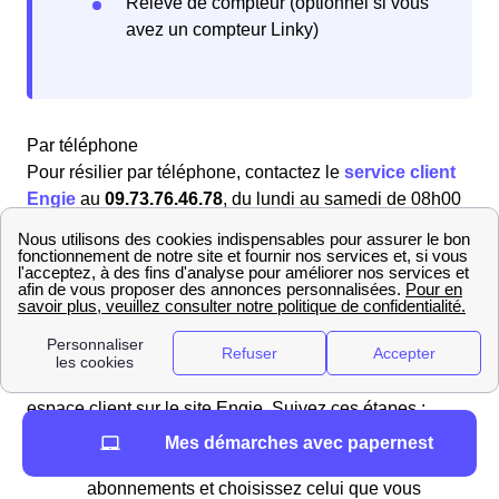
Relevé de compteur (optionnel si vous
avez un compteur Linky)
Par téléphone
Pour résilier par téléphone, contactez le
service client
Engie
au
09.73.76.46.78
, du lundi au samedi de 08h00
à 21h00 et le dimanche de 10h00 à 18h00 (numéro
gratuit). Les conseillers vous assisteront dans vos
démarches pour votre logement à Ozoir-La-Ferrière
(77330).
En ligne
Vous pouvez également résilier en ligne via votre
espace client sur le site Engie. Suivez ces étapes :
Connectez-vous à "Mon espace client".
Mes démarches avec papernest
Rendez-vous dans la section de vos
abonnements et choisissez celui que vous