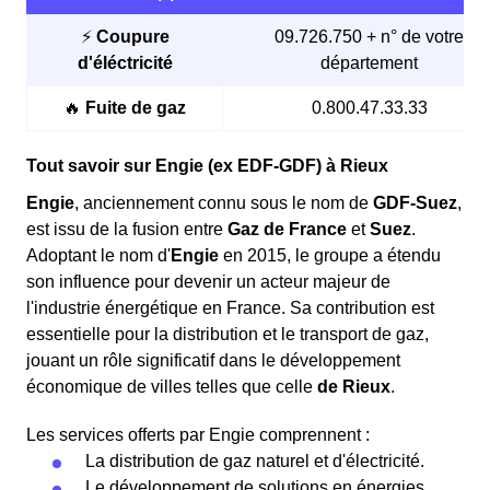
de le
réenclencher
pour rétablir l'électricité.
⚡
Coupure
09.726.750 + n° de votre
Si cette action ne suffit pas, la coupure pourrait
d'éléctricité
département
affecter tout votre immeuble ou même toute la ville
de Rieux. Dans ce cas, il est recommandé
🔥
Fuite de gaz
0.800.47.33.33
d'
attendre environ vingt minutes
et de
contacter
Enedis
.
Tout savoir sur Engie (ex EDF-GDF) à Rieux
Engie
, anciennement connu sous le nom de
GDF-Suez
,
Les coupures d'électricité peuvent résulter d'une
est issu de la fusion entre
Gaz de France
et
Suez
.
facture impayée auprès de votre fournisseur
.
Adoptant le nom d'
Engie
en 2015, le groupe a étendu
Celui-ci peut alors décider de
réduire
ou de
son influence pour devenir un acteur majeur de
suspendre
votre fourniture d'énergie en cas de
l'industrie énergétique en France. Sa contribution est
non-paiement après plusieurs relances. Dans ce
essentielle pour la distribution et le transport de gaz,
cas, il est important de contacter directement le
jouant un rôle significatif dans le développement
service client de votre fournisseur pour obtenir des
économique de villes telles que celle
de Rieux
.
informations sur les démarches à suivre.
Une
surcharge électrique
peut également être la
Les services offerts par Engie comprennent :
cause de la coupure, souvent due à un trop grand
La distribution de gaz naturel et d'électricité.
nombre d'appareils branchés en même temps ou à
Le développement de solutions en énergies