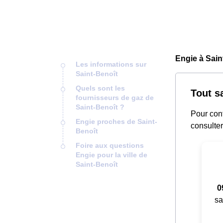
Engie à Sain
Les informations sur
Saint-Benoît
Quels sont les
Tout s
fournisseurs de gaz de
Saint-Benoît ?
Pour cont
Engie proches de Saint-
consulter
Benoît
Foire aux questions
Engie pour la ville de
Saint-Benoît
0
sa