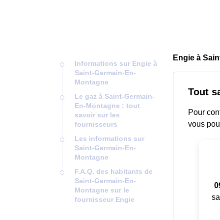
Engie à Sai
Informations sur Engie à
Saint-Germain-En-
Montagne
Tout s
Le gaz à Saint-Germain-
En-Montagne : tout
Pour cont
savoir sur les
vous pou
fournisseurs
Les informations sur
Saint-Germain-En-
Montagne
F.A.Q. des habitants de
Saint-Germain-En-
0
Montagne sur le
sa
fournisseur Engie