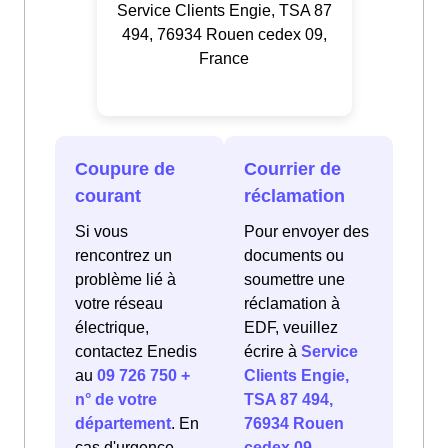
Service Clients Engie, TSA 87
494, 76934 Rouen cedex 09,
France
Coupure de
Courrier de
courant
réclamation
Si vous
Pour envoyer des
rencontrez un
documents ou
problème lié à
soumettre une
votre réseau
réclamation à
électrique,
EDF, veuillez
contactez Enedis
écrire à
Service
au
09 726 750 +
Clients Engie,
n° de votre
TSA 87 494,
département
. En
76934 Rouen
cas d'urgence
cedex 09,