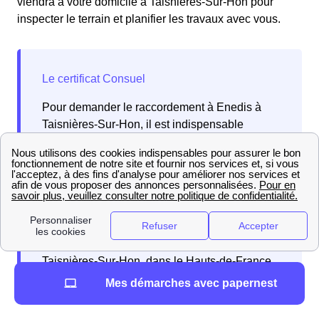
viendra à votre domicile à Taisnières-Sur-Hon pour
inspecter le terrain et planifier les travaux avec vous.
Pour demander le raccordement à Enedis à
Taisnières-Sur-Hon, il est indispensable
d’obtenir un certificat Consuel. Ce document
confirme que les installations électriques de
votre bâtiment respectent les normes
françaises en vigueur. Les Taisniéroises et les
Taisniérois doivent donc suivre cette procédure
pour garantir la mise en service conforme de
leur installation électrique dans la ville de
Taisnières-Sur-Hon, dans le Hauts-de-France.
Mes démarches avec papernest