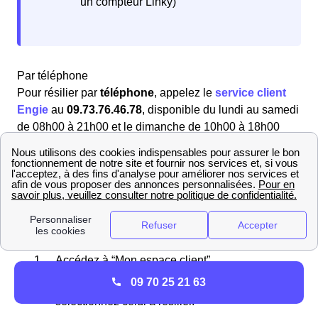
un compteur Linky)
Par téléphone
Pour résilier par
téléphone
, appelez le
service client
Engie
au
09.73.76.46.78
, disponible du lundi au samedi
de 08h00 à 21h00 et le dimanche de 10h00 à 18h00
(appel gratuit). Les conseillers vous aideront dans vos
démarches pour votre logement à Vauxrezis (02200).
Via le site Engie
Vous pouvez également résilier en ligne via votre
espace client sur le site Engie. Il vous suffit de suivre
ces étapes : [list-steps]
Accédez à “Mon espace client”.
09 70 25 21 63
Allez dans la section de vos abonnements et
sélectionnez celui à résilier.