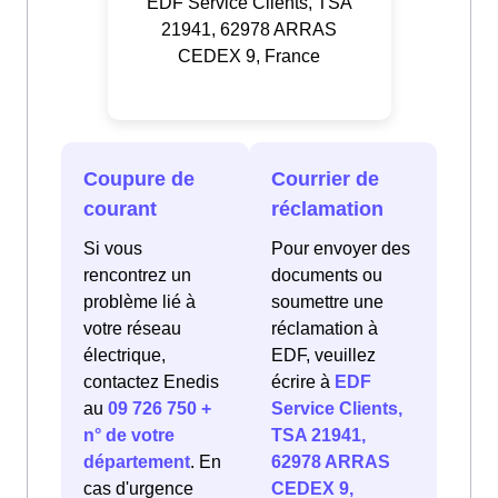
EDF Service Clients, TSA
21941, 62978 ARRAS
CEDEX 9, France
Coupure de
Courrier de
courant
réclamation
Si vous
Pour envoyer des
rencontrez un
documents ou
problème lié à
soumettre une
votre réseau
réclamation à
électrique,
EDF, veuillez
contactez Enedis
écrire à
EDF
au
09 726 750 +
Service Clients,
n° de votre
TSA 21941,
département
. En
62978 ARRAS
cas d'urgence
CEDEX 9,