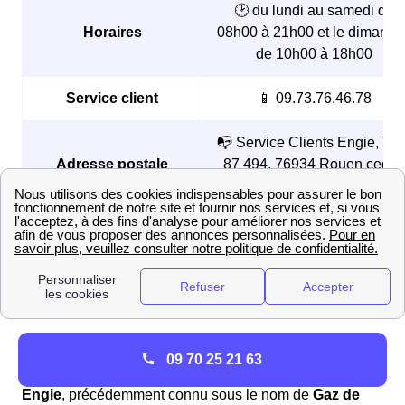
🕑 du lundi au samedi de
Horaires
08h00 à 21h00 et le dimanch
de 10h00 à 18h00
Service client
📱 09.73.76.46.78
📭 Service Clients Engie, TS
Adresse postale
87 494, 76934 Rouen cedex
09, France
N’hésitez pas à contacter Engie Vouvray-Sur-Huisne
pour toute demande liée à l’ouverture d’un compteur,
aux
offres de gaz et d’électricité
ou bien d’une panne sur
le réseau le Vouvraysien.
Découverte d'Engie (ex EDF-GDF) dans la ville de
09 70 25 21 63
Vouvray-Sur-Huisne
Engie
, précédemment connu sous le nom de
Gaz de