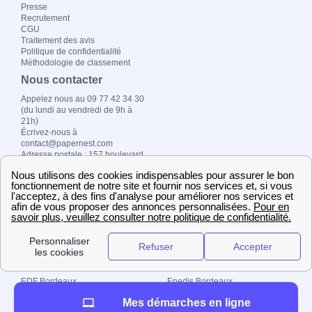
Presse
Recrutement
CGU
Traitement des avis
Politique de confidentialité
Méthodologie de classement
Nous contacter
Appelez nous au 09 77 42 34 30
(du lundi au vendredi de 9h à
21h)
Écrivez-nous à
contact@papernest.com
Adresse postale : 157 boulevard
MacDonald, 75019 Paris
Copyright ©
fournisseur-
energie.com 2026 –
Tous droits réservés
Le top des villes
EDF Bordeaux
Enedis Bordeaux
EDF Lyon
Enedis Nantes
Mes démarches en ligne
EDF Toulouse
Enedis Toulouse