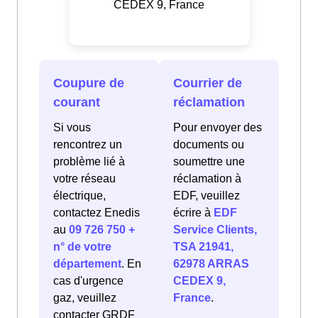
CEDEX 9, France
Coupure de
Courrier de
courant
réclamation
Si vous
Pour envoyer des
rencontrez un
documents ou
problème lié à
soumettre une
votre réseau
réclamation à
électrique,
EDF, veuillez
contactez Enedis
écrire à
EDF
au
09 726 750 +
Service Clients,
n° de votre
TSA 21941,
département
. En
62978 ARRAS
cas d'urgence
CEDEX 9,
gaz, veuillez
France
.
contacter GRDF