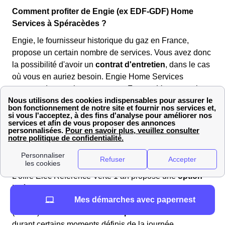
Comment profiter de Engie (ex EDF-GDF) Home
Services à Spéracèdes ?
Engie, le fournisseur historique du gaz en France,
propose un certain nombre de services. Vous avez donc
la possibilité d'avoir un
contrat d'entretien
, dans le cas
où vous en auriez besoin. Engie Home Services
propose des services partout en France. Vous avez la
possibilité de retrouver les renseignements sur les
services disponibles proches de votre domicile à
Spéracèdes sur le
site Engie Home Services
.
Profitez des heures creuses d’Engie à Spéracèdes :
guide pratique et astuces
L’offre Elec Référence Verte 1 an propose une
option
intéressante
: l’option heures pleines/heures creuses.
Mes démarches avec papernest
Cette dernière permet à la population de Spéracèdes
(06530) de bénéficier d’un
tarif préférentiel
sur le kWh
durant certains moments définis de la journée.