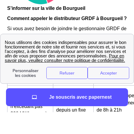
S'informer sur la ville de Bourgueil
Comment appeler le distributeur GRDF à Bourgueil ?
Si vous avez besoin de joindre le gestionnaire GRDF de
la ville de Bourgueil vous pouvez composer l'un des
numéros suivants :
Type de
Numéro
Horaires
requête
Petites entreprises
0 811 013 000
Possibilité d'appe
Je souscris avec papernest
(consommation
appel gratuit
du lundi au same
n'excédant pas
depuis un fixe
de 8h à 21h
300 MWh par an)
Entreprises
0 811 015 000
Possibilité d'appe