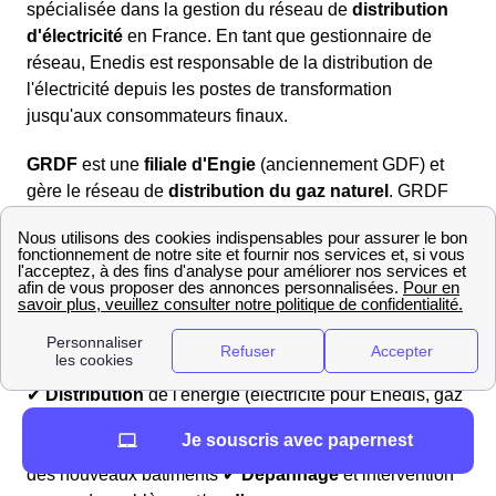
spécialisée dans la gestion du réseau de
distribution
d'électricité
en France. En tant que gestionnaire de
réseau, Enedis est responsable de la distribution de
l'électricité depuis les postes de transformation
jusqu'aux consommateurs finaux.
GRDF
est une
filiale d'Engie
(anciennement GDF) et
gère le réseau de
distribution du gaz naturel
. GRDF
s'assure de la livraison de gaz aux consommateurs à
partir des points de livraison des transporteurs jusqu'aux
foyers et entreprises.
Voici les
principales tâches qu'ils accomplissent
sur
leurs réseaux respectifs :
✔
Distribution
de l'énergie (électricité pour Enedis, gaz
pour GRDF) ✔ Gestion des
compteurs
d'énergie (mise
Je souscris avec papernest
en service, installation, relève, etc.) ✔
Raccordement
des nouveaux bâtiments ✔
Dépannage
et intervention