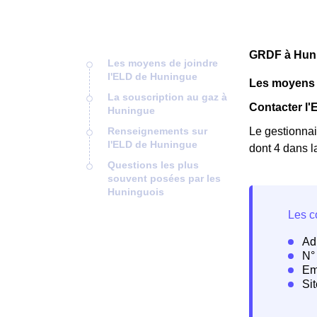
GRDF à Huni
Les moyens de joindre
l'ELD de Huningue
Les moyens 
La souscription au gaz à
Contacter l
Huningue
Renseignements sur
Le gestionnai
l'ELD de Huningue
dont 4 dans l
Questions les plus
souvent posées par les
Huninguois