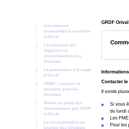
GRDF Orival
Informations
essentielles à connaître
à Orival
Commen
Les facteurs qui
impactent la
consommation des
Orivalais
La production d'énergie
Informations
à Orival
Contacter le
GRDF : services et
contacts pour les
Il existe plu
Orivalais
Mettre en place son
Si vous ê
raccordement gaz GRDF
du lundi 
à Orival
Les PME 
La consommation en
Pour les 
énergie des Orivalais