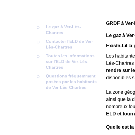
GRDF à Ver-
Le gaz à Ver-Lès-
Chartres
Le gaz à Ver
Contacter l'ELD de Ver-
Existe-t-il l
Lès-Chartres
Toutes les informations
Les habitante
sur l'ELD de Ver-Lès-
Lès-Chartres 
Chartres
rendre sur l
Questions fréquemment
disponibles su
posées par les habitants
de Ver-Lès-Chartres
La zone géogr
ainsi que la 
nombreux four
ELD et fourni
Quelle est la