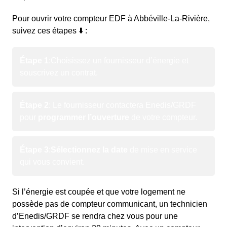
Pour ouvrir votre compteur EDF à Abbéville-La-Rivière,
suivez ces étapes ⬇️ :
Étape 1
:
Choisissez un fournisseur d’énergie et
souscrivez un contrat.
Étape 2
: Le fournisseur contactera Enedis/GRDF
pour
programmer l’ouverture
de votre compteur.
Étape 3
:
Sélectionnez la date
de mise en service
qui vous convient.
Si l’énergie est coupée et que votre logement ne
possède pas de compteur communicant, un technicien
d’Enedis/GRDF se rendra chez vous pour une