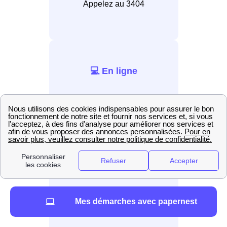
Appelez au 3404
💻 En ligne
Connectez-vous au site
internet EDF.
📲 Par application
Installez l’application EDF &
Mes démarches avec papernest
Moi.