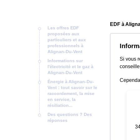
EDF à Align
Les offres EDF
proposées aux
particuliers et aux
Inform
professionnels à
Alignan-Du-Vent
Si vous 
Informations sur
conseille
l'électricité et le gaz à
Alignan-Du-Vent
Cependant
Énergie à Alignan-Du-
Vent : tout savoir sur le
raccordement, la mise
en service, la
résiliation...
Des questions ? Des
réponses
34