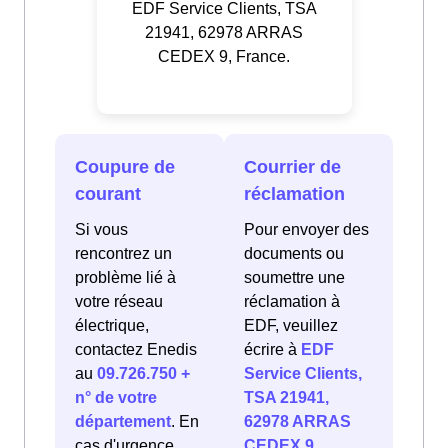
EDF Service Clients, TSA
21941, 62978 ARRAS
CEDEX 9, France.
Coupure de
Courrier de
courant
réclamation
Si vous
Pour envoyer des
rencontrez un
documents ou
problème lié à
soumettre une
votre réseau
réclamation à
électrique,
EDF, veuillez
contactez Enedis
écrire à
EDF
au
09.726.750 +
Service Clients,
n° de votre
TSA 21941,
département
. En
62978 ARRAS
cas d'urgence
CEDEX 9,