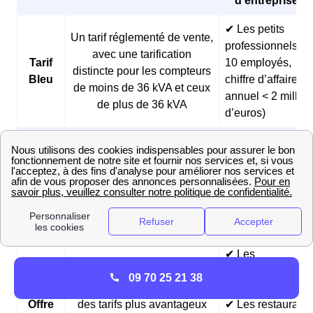
d’entreprises 
✔ Les petits
Un tarif réglementé de vente,
professionnels (<
avec une tarification
Tarif
10 employés,
distincte pour les compteurs
Bleu
chiffre d’affaires
de moins de 36 kVA et ceux
annuel < 2 millio
de plus de 36 kVA
d’euros)
✔ Les boulangeri
et les pâtisseries
Des prix fixes sur 3 ans et
Offre
✔ Les fermes
des tarifs réduits pendant les
Matina
✔ Les
heures creuses du matin
professionnels
matinaux
✔ Les
hébergements
09 70 25 21 38
Des prix fixes sur 3 ans et
touristiques
Offre
des tarifs plus avantageux
✔ Les restaurants