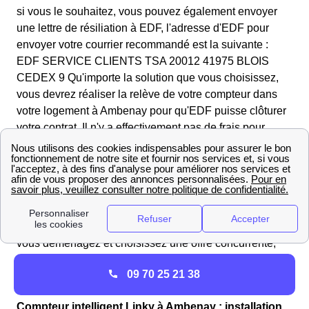
si vous le souhaitez, vous pouvez également envoyer
une lettre de résiliation à EDF, l'adresse d'EDF pour
envoyer votre courrier recommandé est la suivante :
EDF SERVICE CLIENTS TSA 20012 41975 BLOIS
CEDEX 9 Qu'importe la solution que vous choisissez,
vous devrez réaliser la relève de votre compteur dans
votre logement à Ambenay pour qu'EDF puisse clôturer
votre contrat. Il n'y a effectivement pas de frais pour
résilier un contrat à l'électricité d'EDF, vous n'aurez qu'à
régler une facture de régularisation, ce qui est tout à fait
normal lors de la fermeture d'un contrat d'électricité dans
le 27250 et dans toute la France. Mais quand est-ce que
vous devez résilier ce contrat ? C'est vous qui
choisissez, lorsque vous changez de fournisseur ou que
vous déménagez et choisissez une offre concurrente,
votre contrat sera résilier à la date où prendra effet votre
09 70 25 21 38
nouveau contrat.
Compteur intelligent Linky à Ambenay : installation