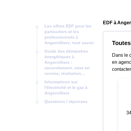
EDF à Angerv
Les offres EDF pour les
particuliers et les
professionnels à
Toutes
Angervilliers: tout savoir
Guide des démarches
Dans le c
énergétiques à
en agence
Angervilliers :
raccordement, mise en
contacter
service, résiliation...
Informations sur
l'électricité et le gaz à
Angervilliers
Questions / réponses
34