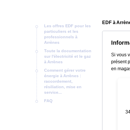
EDF à Arrèn
Les offres EDF pour les
particuliers et les
professionnels à
Inform
Arrènes
Toute la documentation
Si vous v
sur l'électricité et le gaz
présent p
à Arrènes
en magas
Comment gérer votre
énergie à Arrènes :
raccordement,
résiliation, mise en
service...
FAQ
34