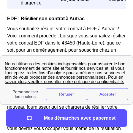
d'urgence
EDF : Résilier son contrat à Autrac
Vous souhaitez résilier votre contrat à EDF à Autrac ?
Voici comment procéder. Lorsque vous souhaitez résilier
votre contrat EDF dans le 43450 (Haute-Loire), que ce
soit pour un déménagement, pour souscrire chez un
autre fournisseur ou bien car les modifications apportées
à votre contrat ne vous conviennent pas. Vous pourrez le
résilier gratuitement et à n'importe quel moment sans
avoir à apporter de motifs, en effet les contrats à
l'électricité sont sans engagement. Si vous désirez
changer de fournisseur vous n'aurez pas à vous occuper
vous même de résilier votre contrat EDF. C'est votre
nouveau fournisseur qui se chargera de résilier votre
ancien contrat chez EDF à Autrac. En revanche, si vous
Mes démarches avec papernest
résiliez pour d'autres raisons tel qu'un déménagement,
vous devrez vous occuper vous même de la résiliation