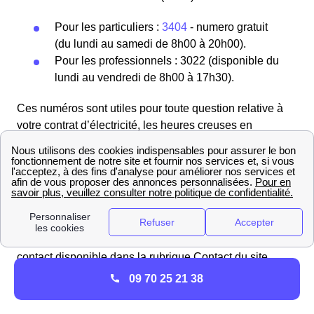
Pour les particuliers :
3404
- numero gratuit
(du lundi au samedi de 8h00 à 20h00).
Pour les professionnels : 3022 (disponible du
lundi au vendredi de 8h00 à 17h30).
Ces numéros sont utiles pour toute question relative à
votre contrat d’électricité, les heures creuses en
Occitanie, la résiliation de votre contrat de logement à
Belvis, ou pour des réclamations concernant vos
factures.
Les Belvisoises et les Belvisois peuvent également
contacter les conseillers d'EDF à Belvis directement
depuis leur espace client ou en utilisant le formulaire de
contact disponible dans la rubrique Contact du site
internet d'EDF. Le service client répondra rapidement
09 70 25 21 38
par mail.