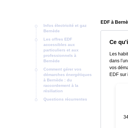
EDF à Bernè
Infos électricité et gaz
Bernède
Les offres EDF
Ce qu'
accessibles aux
particuliers et aux
Les habit
professionnels à
dans l'un
Bernède
vos déma
Comment gérer vos
EDF sur i
démarches énergétiques
à Bernède : du
raccordement à la
résiliation
Questions récurrentes
34