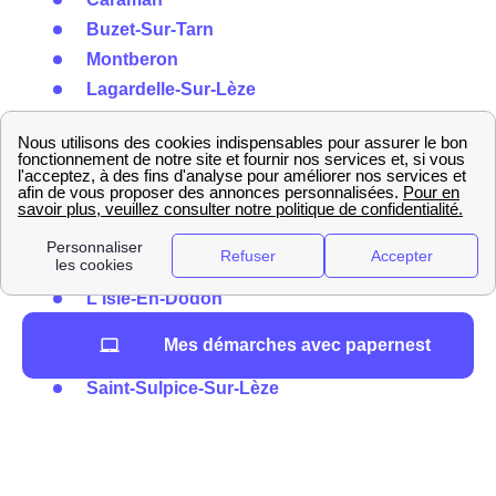
Buzet-Sur-Tarn
Montberon
Lagardelle-Sur-Lèze
Ayguesvives
Vernet
Salies-Du-Salat
Drémil-Lafage
Labastidette
Calmont
L'Isle-En-Dodon
Montgiscard
Mes démarches avec papernest
Daux
Saint-Sulpice-Sur-Lèze
Saint-Geniès-Bellevue
Miremont
Péchabou