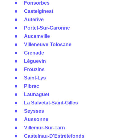
Fonsorbes
Castelginest
Auterive
Portet-Sur-Garonne
Aucamville
Villeneuve-Tolosane
Grenade
Léguevin
Frouzins
Saint-Lys
Pibrac
Launaguet
La Salvetat-Saint-Gilles
Seysses
Aussonne
Villemur-Sur-Tarn
Castelnau-D'Estrétefonds