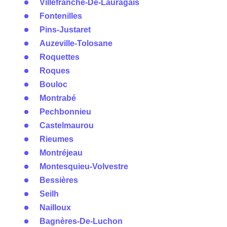
Villefranche-De-Lauragais
Fontenilles
Pins-Justaret
Auzeville-Tolosane
Roquettes
Roques
Bouloc
Montrabé
Pechbonnieu
Castelmaurou
Rieumes
Montréjeau
Montesquieu-Volvestre
Bessières
Seilh
Nailloux
Bagnères-De-Luchon