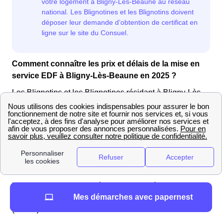
Comment connaître les prix et délais de la mise en
service EDF à Bligny-Lès-Beaune en 2025 ?
Les Blignotins et les Blignotines résidant à Bligny-Lès-
Beaune (21200) bénéficient de tarifs de mise en service
fixés par les autorités, les mêmes pour tous les
fournisseurs d'énergie. Les frais de mise en service de
l'électricité, différents en fonction de l'urgence, doivent
être réglés à Enedis. Quant au gaz, les frais sont à régler
auprès de GRDF, le gestionnaire du réseau de gaz.
Les tableaux suivants présentent les différentes options
Mes démarches avec papernest
de mise en service disponibles à Bligny-Lès-Beaune
(21200) :