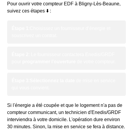
Pour ouvrir votre compteur EDF à Bligny-Lès-Beaune,
suivez ces étapes ⬇️ :
Étape 1
:
Choisissez un fournisseur d’énergie et
souscrivez un contrat.
Étape 2
: Le fournisseur contactera Enedis/GRDF
pour
programmer l’ouverture
de votre compteur.
Étape 3
:
Sélectionnez la date
de mise en service
qui vous convient.
Si l'énergie a été coupée et que le logement n'a pas de
compteur communicant, un technicien d'Enedis/GRDF
interviendra à votre domicile. L'opération dure environ
30 minutes. Sinon, la mise en service se fera à distance.