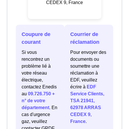
CEDEX 9, France
Coupure de
Courrier de
courant
réclamation
Si vous
Pour envoyer des
rencontrez un
documents ou
problème lié à
soumettre une
votre réseau
réclamation à
électrique,
EDF, veuillez
contactez Enedis
écrire à
EDF
au
09.726.750 +
Service Clients,
n° de votre
TSA 21941,
département
. En
62978 ARRAS
cas d'urgence
CEDEX 9,
gaz, veuillez
France
.
contacter GRDF