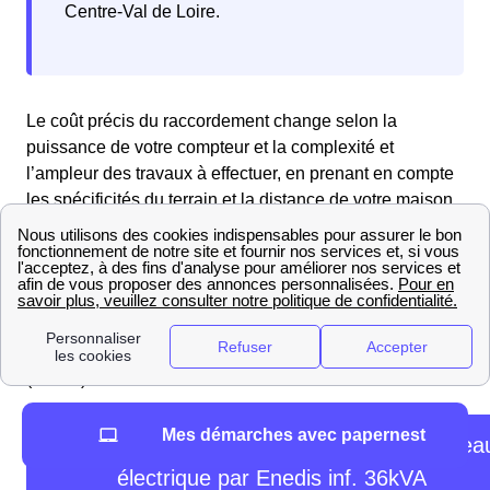
Centre-Val de Loire.
Le coût précis du raccordement change selon la
puissance de votre compteur et la complexité et
l’ampleur des travaux à effectuer, en prenant en compte
les spécificités du terrain et la distance de votre maison
par rapport au réseau de distribution.
Pour vous donner une idée des prix, Enedis offre un
barème tarifaire pour les raccordements. Consultez les
tarifs dans le tableau ci-dessous pour savoir combien va
coûter le raccordement de votre maison à Bray-En-Val
(45460) :
Mes démarches avec papernest
Grille tarifaire pour un branchement au résea
électrique par Enedis inf. 36kVA