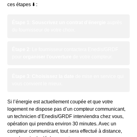
ces étapes ⬇️ :
Étape 1
:
Souscrivez un contrat d’énergie
auprès
du fournisseur de votre choix.
Étape 2
: Le fournisseur contactera Enedis/GRDF
pour
organiser l’ouverture
de votre compteur.
Étape 3
:
Choisissez la date
de mise en service qui
vous convient le mieux.
Si l’énergie est actuellement coupée et que votre
logement ne dispose pas d’un compteur communicant,
un technicien d’Enedis/GRDF interviendra chez vous,
opération qui prendra environ 30 minutes. Avec un
compteur communicant, tout sera effectué à distance,