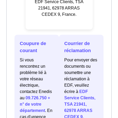
EDF Service Clients, TSA
21941, 62978 ARRAS
CEDEX 9, France.
Coupure de
Courrier de
courant
réclamation
Si vous
Pour envoyer des
rencontrez un
documents ou
problème lié à
soumettre une
votre réseau
réclamation à
électrique,
EDF, veuillez
contactez Enedis
écrire à
EDF
au
09.726.750 +
Service Clients,
n° de votre
TSA 21941,
département
. En
62978 ARRAS
cas d'urgence
CEDEX 9,